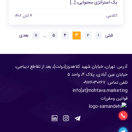
یک استراتژی محتوایی، […]
آکادمی
۴ آبان ۱۴۰۲
قبلی
۱
۲
۳
۴
۵
…
۱۱
بعدی
آدرس: تهران، خیابان شهید کلاهدوز(دولت)، بعد از تقاطع دیباجی،
خیابان عین آبادی، پلاک ۴، واحد ۵
تلفن تماس:
۹۱۲۶۰۳۰۲۶۷
۰
info[at]mohtava.marketing
قوانین ومقررات