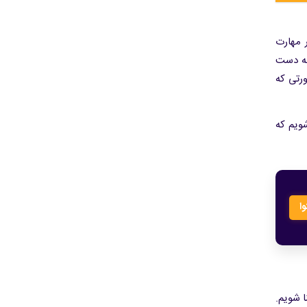
 مهارت
به دست
ورتی که
ویم که
ا
ار کدنویسی HTML یک انکرتکست آشنا شویم.