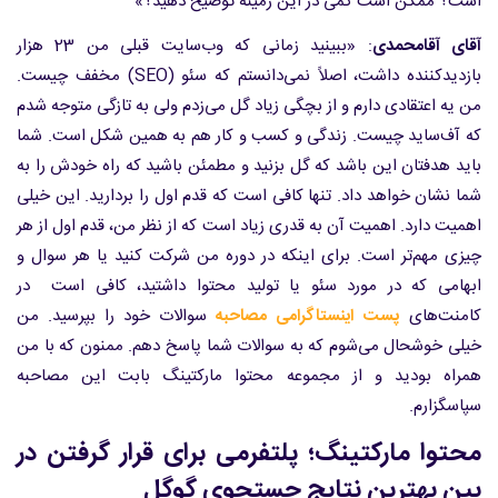
است؟ ممکن است کمی در این زمینه توضیح دهید؟»
آقای آقامحمدی
: «ببینید زمانی که وب‌سایت قبلی من 23 هزار
بازدیدکننده داشت، اصلاً نمی‌دانستم که سئو (SEO) مخفف چیست.
من یه اعتقادی دارم و از بچگی زیاد گل می‌زدم ولی به تازگی متوجه شدم
که آف‌ساید چیست. زندگی و کسب و کار هم به همین شکل است. شما
باید هدفتان این باشد که گل بزنید و مطمئن باشید که راه خودش را به
شما نشان خواهد داد. تنها کافی است که قدم اول را بردارید. این خیلی
اهمیت دارد. اهمیت آن به قدری زیاد است که از نظر من، قدم اول از هر
چیزی مهم‌تر است. برای اینکه در دوره من شرکت کنید یا هر سوال و
ابهامی که در مورد سئو یا تولید محتوا داشتید، کافی است در
کامنت‌های
پست اینستاگرامی مصاحبه
سوالات خود را بپرسید. من
خیلی خوشحال می‌شوم که به سوالات شما پاسخ دهم. ممنون که با من
همراه بودید و از مجموعه محتوا مارکتینگ بابت این مصاحبه
سپاسگزارم.
محتوا مارکتینگ؛ پلتفرمی برای قرار گرفتن در
بین بهترین نتایج جستجوی گوگل